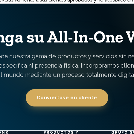
ga su All-In-One 
oda nuestra gama de productos y servicios sin n
específica ni presencia física. Incorporamos clie
l mundo mediante un proceso totalmente digita
Conviértase en cliente
ANK
PRODUCTOS Y
GRUPO S