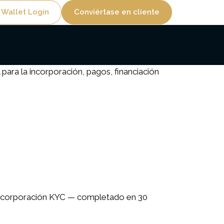
lity
 Wallet Login
Conviértase en cliente
 para la incorporación, pagos, financiación
 incorporación KYC — completado en 30