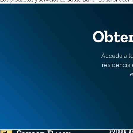
Obten
Acceda a t
residencia 
e
SUISSE B