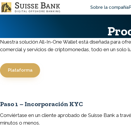
Skip
Main
Sobre la compañía
P
to
main
navigat
content
Pro
Nuestra solución All-In-One Wallet está diseñada para ofrece
comercial y servicios de criptomonedas, todo en un solo lu
Plataforma
Paso 1 – Incorporación KYC
Conviértase en un cliente aprobado de Suisse Bank a tra
minutos o menos.