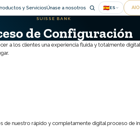
Uti
🇪🇸
AIO
roductos y Servicios
Únase a nosotros
ES
SUISSE BANK
ion
ceso de Configuración
r a los clientes una experiencia fluida y totalmente digital
gar.
vés de nuestro rápido y completamente digital proceso de