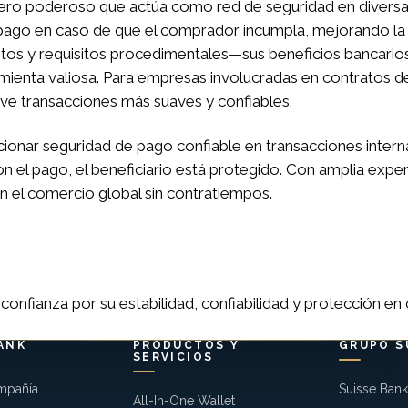
ciero poderoso que actúa como red de seguridad en divers
 pago en caso de que el comprador incumpla, mejorando la c
os y requisitos procedimentales—sus beneficios bancarios
mienta valiosa. Para empresas involucradas en contratos de
e transacciones más suaves y confiables.
ionar seguridad de pago confiable en transacciones intern
el pago, el beneficiario está protegido. Con amplia experie
 el comercio global sin contratiempos.
nfianza por su estabilidad, confiabilidad y protección en
ANK
PRODUCTOS Y
GRUPO S
SERVICIOS
mpañía
Suisse Ban
All-In-One Wallet