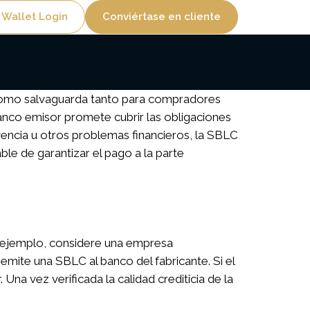
lity
 Wallet Login
Conviértase en cliente
e como salvaguarda tanto para compradores
nco emisor promete cubrir las obligaciones
encia u otros problemas financieros, la SBLC
le de garantizar el pago a la parte
 ejemplo, considere una empresa
mite una SBLC al banco del fabricante. Si el
na vez verificada la calidad crediticia de la