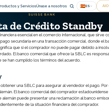
Uti
🇪🇸
AIO
roductos y Servicios
Únase a nosotros
ES
SUISSE BANK
ion
ta de Crédito Standby
inanciera esencial en el comercio internacional, que sirv
go secundaria en una transacción comercial, donde el ba
nifica que si el comprador no puede pagar debido a insolv
rdado. El banco comercial que ofrece la SBLC es responsab
e se han cumplido los términos del acuerdo.
y
 obtener una SBLC para asegurar al vendedor el pago. Por
alemán. El banco comercial del comprador estadounidense e
 alemán puede presentar una reclamación al banco emisor. U
dientemente de la situación financiera del comprador.