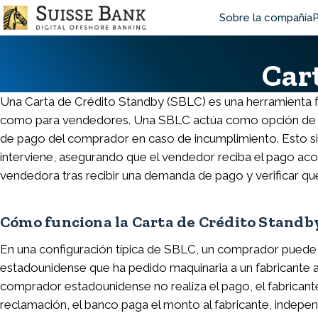
Skip
Main
Sobre la compañía
P
to
main
navigat
content
Car
Una Carta de Crédito Standby (SBLC) es una herramienta f
como para vendedores. Una SBLC actúa como opción de pa
de pago del comprador en caso de incumplimiento. Esto sig
interviene, asegurando que el vendedor reciba el pago aco
vendedora tras recibir una demanda de pago y verificar qu
Cómo funciona la Carta de Crédito Standb
En una configuración típica de SBLC, un comprador puede
estadounidense que ha pedido maquinaria a un fabricante 
comprador estadounidense no realiza el pago, el fabricante
reclamación, el banco paga el monto al fabricante, indepen