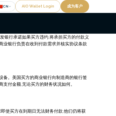
Utility
🇳
AIO Wallet Login
成为客户
CN
签发银行承诺如果买方违约,将承担买方的付款义
的商业银行负责在收到付款需求并核实协议条款
械设备。美国买方的商业银行向制造商的银行签
商支付金额,无论买方的财务状况如何。
保即使买方在到期日无法财务付款,他们仍将获