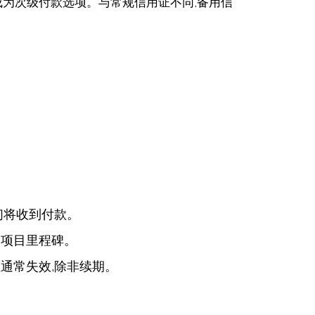
成为次级付款选项。与常规信用证不同,备用信
们将收到付款。
和项目里程碑。
通常失效,除非续期。