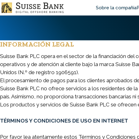
Skip
Main
Sobre la compañía
P
to
main
navigat
content
INFORMACIÓN LEGAL
Suisse Bank PLC opera en el sector de la financiación del
operativos y de atención al cliente bajo la marca Suisse 
Unidos (N.º de registro 1906591).
El procesamiento de pagos para los clientes aprobados de S
Suisse Bank PLC no ofrece servicios a los residentes de la
país. Asimismo, no proporciona transacciones bancarias ni s
Los productos y servicios de Suisse Bank PLC se ofrecen e
TÉRMINOS Y CONDICIONES DE USO EN INTERNET
Por favor lea atentamente estos Términos y Condiciones de 