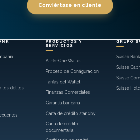
Conviértase en cliente
ANK
PRODUCTOS Y
GRUPO S
SERVICIOS
mpañía
Suisse Ban
All-In-One Wallet
Suisse Capi
Proceso de Configuración
Suisse Co
Tarifas del Wallet
 los delitos
Suisse Hold
Finanzas Comerciales
Garantía bancaria
Carta de crédito standby
recuentes
Carta de crédito
documentaria