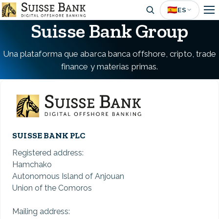
Skip
🇪🇸
ES
to
Suisse Bank Group
main
content
Una plataforma que abarca banca offshore, cripto, trade
finance y materias primas.
SUISSE BANK PLC
Registered address:
Hamchako
Autonomous Island of Anjouan
Union of the Comoros
Mailing address: