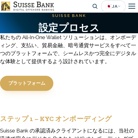
Skip
🇯🇵
JA
to
SUISSE BANK
main
設定プロセス
content
私たちの All‑In‑One Wallet ソリューションは、オンボーデ
ィング、支払い、貿易金融、暗号通貨サービスをすべて一
つのプラットフォームで、シームレスかつ完全にデジタル
な体験として提供するよう設計されています。
プラットフォーム
ステップ 1 – KYC オンボーディング
Suisse Bank の承認済みクライアントになるには、当社の