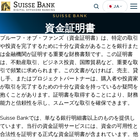
Skip
🇯🇵
JA
to
SUISSE BANK
main
資金証明書
content
プルーフ・オブ・ファンズ（資金証明書）は、特定の取引
や投資を完了するために十分な資金があることを銀行また
は金融機関が証明する重要な財務書類です。この証明書
は、不動産取引、ビジネス投資、国際貿易など、重要な取
引で頻繁に求められます。この文書がなければ、売主、貸
し手、またはプロジェクトパートナーは、購入者や投資家
が取引を完了するための十分な資金を持っているか疑問を
抱くことがあります。証明書を取得することにより、財務
能力と信頼性を示し、スムーズな取引を確保できます。
Suisse Bankでは、単なる銀行明細書以上のものを提供し
ています。当行の資金証明サービスには、資金の可用性と
合法性を証明する正式な資金証明書が含まれています。他