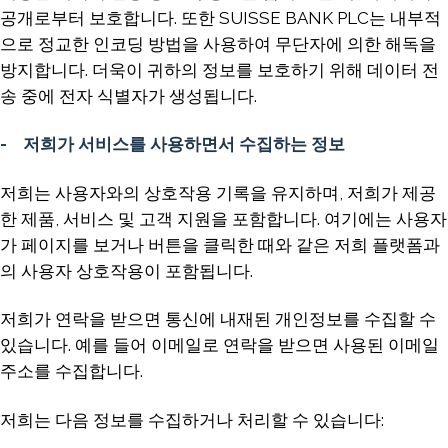
공개로부터 보호합니다. 또한 SUISSE BANK PLC는 내부적
으로 정교한 인코딩 방법을 사용하여 무단자에 의한 해독을
방지합니다. 더욱이 귀하의 정보를 보호하기 위해 데이터 전
송 중에 전자 식별자가 생성됩니다.
- 저희가 서비스를 사용하면서 수집하는 정보
저희는 사용자와의 상호작용 기록을 유지하며, 저희가 제공
한 제품, 서비스 및 고객 지원을 포함합니다. 여기에는 사용자
가 페이지를 보거나 버튼을 클릭한 때와 같은 저희 플랫폼과
의 사용자 상호작용이 포함됩니다.
저희가 연락을 받으면 통신에 내재된 개인정보를 수집할 수
있습니다. 예를 들어 이메일로 연락을 받으면 사용된 이메일
주소를 수집합니다.
저희는 다음 정보를 수집하거나 처리할 수 있습니다: