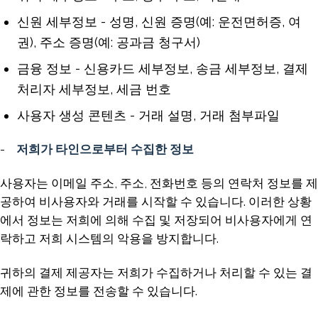
신원 세부정보 - 성명, 신원 증명(예: 운전면허증, 여
권), 주소 증명(예: 공과금 청구서)
금융 정보 - 신용카드 세부정보, 송금 세부정보, 결제
처리자 세부정보, 세금 번호
사용자 생성 콘텐츠 - 거래 설명, 거래 첨부파일
-
저희가 타인으로부터 수집한 정보
사용자는 이메일 주소, 주소, 전화번호 등의 연락처 정보를 제
공하여 비사용자와 거래를 시작할 수 있습니다. 이러한 상황
에서 정보는 저희에 의해 수집 및 저장되어 비사용자에게 연
락하고 저희 시스템의 악용을 방지합니다.
귀하의 결제 제공자는 저희가 수집하거나 처리할 수 있는 결
제에 관한 정보를 전송할 수 있습니다.