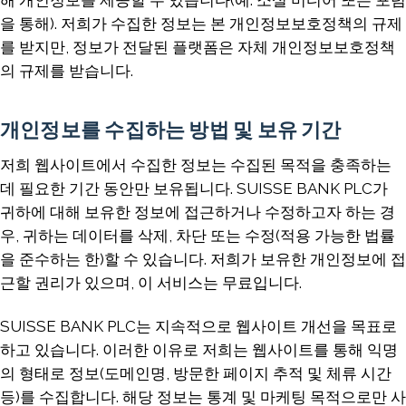
을 통해). 저희가 수집한 정보는 본 개인정보보호정책의 규제
를 받지만, 정보가 전달된 플랫폼은 자체 개인정보보호정책
의 규제를 받습니다.
개인정보를 수집하는 방법 및 보유 기간
저희 웹사이트에서 수집한 정보는 수집된 목적을 충족하는
데 필요한 기간 동안만 보유됩니다. SUISSE BANK PLC가
귀하에 대해 보유한 정보에 접근하거나 수정하고자 하는 경
우, 귀하는 데이터를 삭제, 차단 또는 수정(적용 가능한 법률
을 준수하는 한)할 수 있습니다. 저희가 보유한 개인정보에 접
근할 권리가 있으며, 이 서비스는 무료입니다.
SUISSE BANK PLC는 지속적으로 웹사이트 개선을 목표로
하고 있습니다. 이러한 이유로 저희는 웹사이트를 통해 익명
의 형태로 정보(도메인명, 방문한 페이지 추적 및 체류 시간
등)를 수집합니다. 해당 정보는 통계 및 마케팅 목적으로만 사