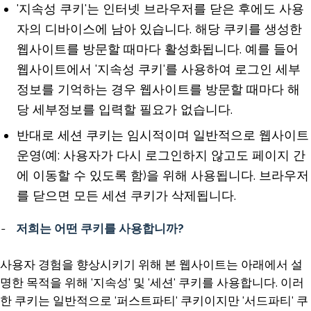
'지속성 쿠키'는 인터넷 브라우저를 닫은 후에도 사용
자의 디바이스에 남아 있습니다. 해당 쿠키를 생성한
웹사이트를 방문할 때마다 활성화됩니다. 예를 들어
웹사이트에서 '지속성 쿠키'를 사용하여 로그인 세부
정보를 기억하는 경우 웹사이트를 방문할 때마다 해
당 세부정보를 입력할 필요가 없습니다.
반대로 세션 쿠키는 임시적이며 일반적으로 웹사이트
운영(예: 사용자가 다시 로그인하지 않고도 페이지 간
에 이동할 수 있도록 함)을 위해 사용됩니다. 브라우저
를 닫으면 모든 세션 쿠키가 삭제됩니다.
-
저희는 어떤 쿠키를 사용합니까?
사용자 경험을 향상시키기 위해 본 웹사이트는 아래에서 설
명한 목적을 위해 '지속성' 및 '세션' 쿠키를 사용합니다. 이러
한 쿠키는 일반적으로 '퍼스트파티' 쿠키이지만 '서드파티' 쿠