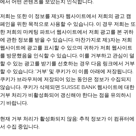
에서 어떤 콘텐츠를 보았는지 인식합니다.
저희는 또한 이 정보를 제3자 웹사이트에서 저희의 광고 캠
페인을 위한 목적으로 사용할 수 있습니다. 이 경우 저희는 또
한 저희의 마케팅 파트너 웹사이트에서 저희 광고를 본 귀하
에 관한 정보를 받을 수 있습니다. 마찬가지로 제3자는 저희
웹사이트에 광고를 표시할 수 있으며 귀하가 저희 웹사이트
를 방문했음을 인식할 수 있습니다. 이를 거부하고 관심이 덜
할 수 있는 광고를 받기를 선호하는 경우 다음 링크에서 거부
할 수 있습니다: '거부' 및 쿠키가 이 이름 아래에 저장됩니다.
쿠키가 브라우저에 저장되어 있는 동안은 정보가 수집되지
않습니다. 쿠키가 삭제되면 SUISSE BANK 웹사이트에 대한
거부 처리가 비활성화되어 갱신해야 한다는 점을 유의하시
기 바랍니다.
현재 거부 처리가 활성화되지 않음: 추적 정보가 이 컴퓨터에
서 수집 중입니다.