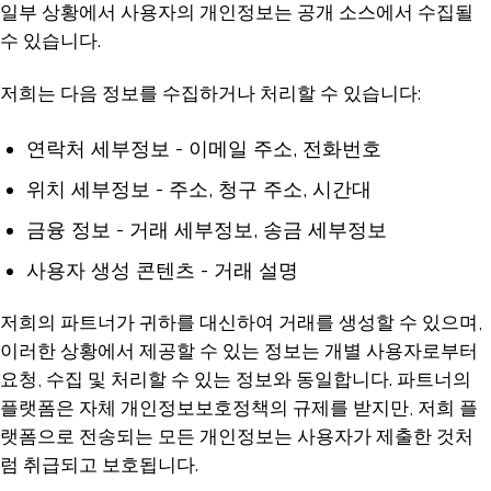
일부 상황에서 사용자의 개인정보는 공개 소스에서 수집될
수 있습니다.
저희는 다음 정보를 수집하거나 처리할 수 있습니다:
연락처 세부정보 - 이메일 주소, 전화번호
위치 세부정보 - 주소, 청구 주소, 시간대
금융 정보 - 거래 세부정보, 송금 세부정보
사용자 생성 콘텐츠 - 거래 설명
저희의 파트너가 귀하를 대신하여 거래를 생성할 수 있으며,
이러한 상황에서 제공할 수 있는 정보는 개별 사용자로부터
요청, 수집 및 처리할 수 있는 정보와 동일합니다. 파트너의
플랫폼은 자체 개인정보보호정책의 규제를 받지만, 저희 플
랫폼으로 전송되는 모든 개인정보는 사용자가 제출한 것처
럼 취급되고 보호됩니다.