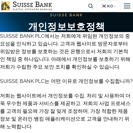
Skip
🇰🇷
KO
to
SUISSE BANK
main
개인정보보호정책
content
SUISSE BANK PLC에서는 저희에게 위임된 개인정보의 중
요성을 인식하고 있습니다. 고객과 웹사이트 방문자로부터
위임받은 정보를 보호하는 것은 은행으로서 저희의 기본적
인 책임 중 하나입니다. 아래에서 개인정보를 보호하기 위해
저희가 수립한 주요 보안 조치를 확인하실 수 있습니다.
SUISSE BANK PLC는 어떤 이유로 개인정보를 수집합니까?
저희는 웹사이트에서 개인정보를 수집, 처리 및 사용하여 더
욱 우수한 제품과 서비스를 제공하고, 저희의 사업 프로세스
를 고객의 필요에 가장 잘 맞게 조정하며, 가장 적합한 제품
정보 및 온라인 뱅킹 애플리케이션으로 고객을 안내하기 위
해 노력합니다.