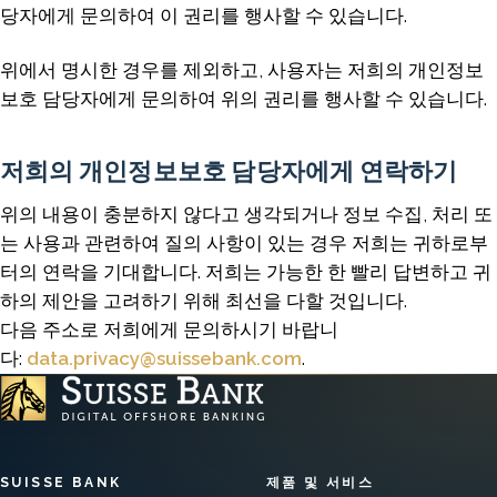
당자에게 문의하여 이 권리를 행사할 수 있습니다.
위에서 명시한 경우를 제외하고, 사용자는 저희의 개인정보
보호 담당자에게 문의하여 위의 권리를 행사할 수 있습니다.
저희의 개인정보보호 담당자에게 연락하기
위의 내용이 충분하지 않다고 생각되거나 정보 수집, 처리 또
는 사용과 관련하여 질의 사항이 있는 경우 저희는 귀하로부
터의 연락을 기대합니다. 저희는 가능한 한 빨리 답변하고 귀
하의 제안을 고려하기 위해 최선을 다할 것입니다.
다음 주소로 저희에게 문의하시기 바랍니
다:
data.privacy@suissebank.com
.
SUISSE BANK
제품 및 서비스