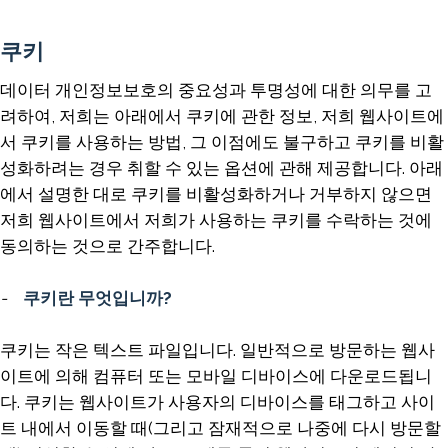
쿠키
데이터 개인정보보호의 중요성과 투명성에 대한 의무를 고
려하여, 저희는 아래에서 쿠키에 관한 정보, 저희 웹사이트에
서 쿠키를 사용하는 방법, 그 이점에도 불구하고 쿠키를 비활
성화하려는 경우 취할 수 있는 옵션에 관해 제공합니다. 아래
에서 설명한 대로 쿠키를 비활성화하거나 거부하지 않으면
저희 웹사이트에서 저희가 사용하는 쿠키를 수락하는 것에
동의하는 것으로 간주합니다.
-
쿠키란 무엇입니까?
쿠키는 작은 텍스트 파일입니다. 일반적으로 방문하는 웹사
이트에 의해 컴퓨터 또는 모바일 디바이스에 다운로드됩니
다. 쿠키는 웹사이트가 사용자의 디바이스를 태그하고 사이
트 내에서 이동할 때(그리고 잠재적으로 나중에 다시 방문할