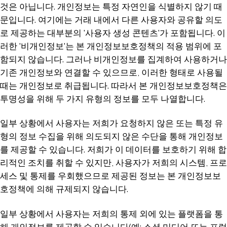
것은 아닙니다. 개인정보는 특정 자연인을 식별하지 않기 때
문입니다. 여기에는 거래 내에서 다른 사용자와 공유할 의도
로 제공하는 대부분의 '사용자 생성 콘텐츠'가 포함됩니다. 이
러한 '비개인정보'는 본 개인정보보호정책의 적용 범위에 포
함되지 않습니다. 그러나 비개인정보를 집계하여 사용하거나
기존 개인정보와 연결할 수 있으므로, 이러한 형태로 사용될
때는 개인정보로 취급됩니다. 따라서 본 개인정보보호정책은
투명성을 위해 두 가지 유형의 정보를 모두 나열합니다.
일부 상황에서 사용자는 저희가 요청하지 않은 또는 특정 유
형의 정보 수집을 위해 의도되지 않은 수단을 통해 개인정보
를 제공할 수 있습니다. 저희가 이 데이터를 보호하기 위해 합
리적인 조치를 취할 수 있지만, 사용자가 저희의 시스템, 프로
세스 및 통제를 우회했으므로 제공된 정보는 본 개인정보보
호정책에 의해 규제되지 않습니다.
일부 상황에서 사용자는 저희의 통제 외에 있는 플랫폼을 통
해 개인정보를 제공할 수 있습니다(예: 소셜 미디어 또는 포럼