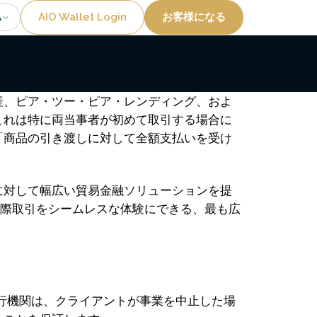
Utility
AIO Wallet Login
お客様になる
A
産、ピア・ツー・ピア・レンディング、およ
これは特に両当事者が初めて取引する場合に
「商品の引き渡しに対して全額支払いを受け
に対して幅広い貿易金融ソリューションを提
、国際取引をシームレスな体験にできる、最も広
銀行機関は、クライアントが事業を中止した場