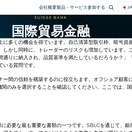
Main
🇯🇵
会社概要
製品・サービス
参加する
J
SUISSE BANK
navigation
国際貿易金融
上に多くの機会を得ています。自己清算型取引枠、暗号資
。しかし同時に、トレーダーのリスクも増加しています。
間通りに納入され、品質基準を満たしているだろうか？」
ている質問です。
ナー間の信頼を構築するのに役立ちます。オフショア顧客
は金融機関のみを選択することを確認してください。ここでは
際に必要な最も重要な書類の一つです。SBLCを通じて、