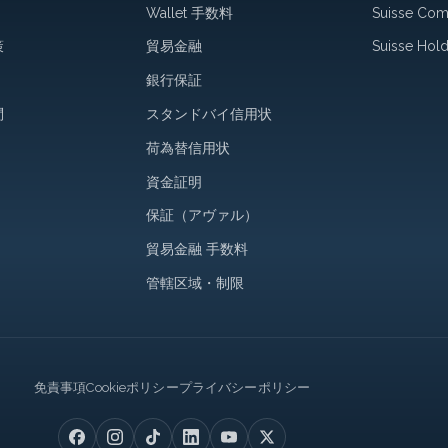
Wallet 手数料
Suisse Co
策
貿易金融
Suisse Hold
銀行保証
問
スタンドバイ信用状
荷為替信用状
資金証明
保証（アヴァル）
貿易金融 手数料
管轄区域・制限
Legal
免責事項
Cookieポリシー
プライバシーポリシー