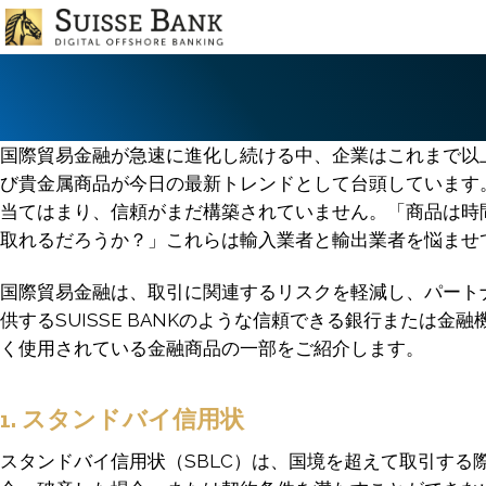
Skip
to
main
content
国際貿易金融が急速に進化し続ける中、企業はこれまで以
び貴金属商品が今日の最新トレンドとして台頭しています
当てはまり、信頼がまだ構築されていません。「商品は時
取れるだろうか？」これらは輸入業者と輸出業者を悩ませ
国際貿易金融は、取引に関連するリスクを軽減し、パート
供するSUISSE BANKのような信頼できる銀行また
く使用されている金融商品の一部をご紹介します。
1. スタンドバイ信用状
スタンドバイ信用状（SBLC）は、国境を超えて取引する