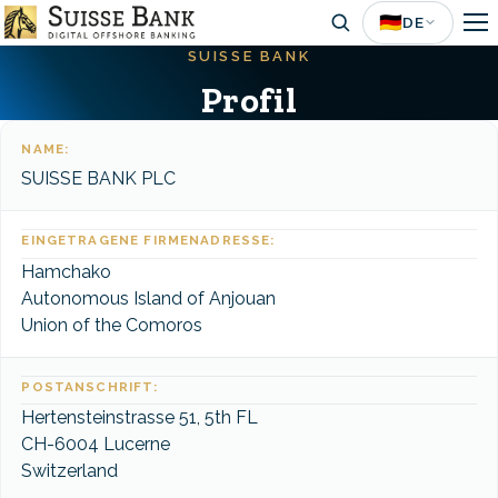
Skip
🇩🇪
DE
to
SUISSE BANK
main
Profil
content
NAME:
SUISSE BANK PLC
EINGETRAGENE FIRMENADRESSE:
Hamchako
Autonomous Island of Anjouan
Union of the Comoros
POSTANSCHRIFT:
Hertensteinstrasse 51, 5th FL
CH-6004 Lucerne
Switzerland