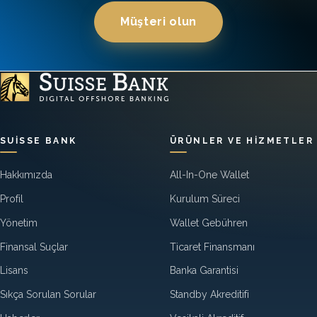
Müşteri olun
SUISSE BANK
ÜRÜNLER VE HIZMETLER
Hakkımızda
All-In-One Wallet
Profil
Kurulum Süreci
Yönetim
Wallet Gebühren
Finansal Suçlar
Ticaret Finansmanı
Lisans
Banka Garantisi
Sıkça Sorulan Sorular
Standby Akreditifi